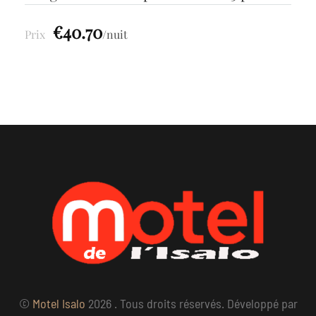
€40.70
Prix
nuit
©
Motel Isalo
2026 . Tous droits réservés. Développé par